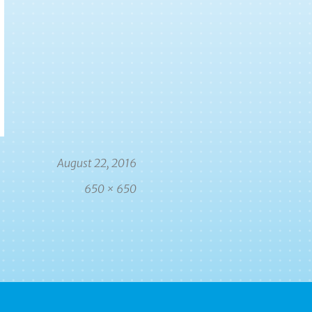
Veröffentlicht
August 22, 2016
am
Volle
650 × 650
Größe