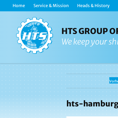
Home
Service & Mission
Heads & History
HTS GROUP O
We keep your sh
Vorhe
hts-hamburg