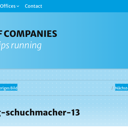
Offices
Contact
F COMPANIES
ips running
riges Bild
Nächste
-schuchmacher-13