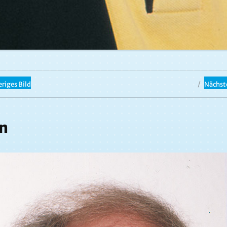
riges Bild
Nächste
n