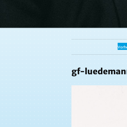
Vorhe
gf-luedeman