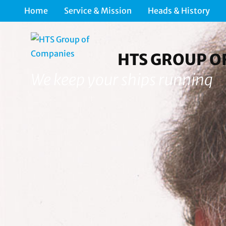
Home
Service & Mission
Heads & History
HTS GROUP O
We keep your ships running