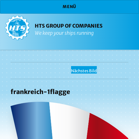
MENÜ
HTS GROUP OF COMPANIES
We keep your ships running
Nächstes Bild
frankreich-1flagge