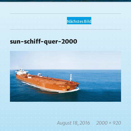
Nächstes Bild
sun-schiff-quer-2000
Veröffentlicht
Volle
August 18, 2016
2000 × 920
am
Größe