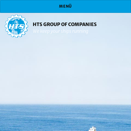
MENÜ
HTS GROUP OF COMPANIES
We keep your ships running